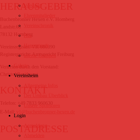
HERAUSGEBER
Vorstand
Ehrenmitglieder
Buchenbronner Hexen e.V. Hornberg
Vereinschronik
Landstr.68
78132 Hornberg
Häs
Hexenmusik
Vereinsregister: VR 680390
Registergericht: Amtsgericht Freiburg
interne Gruppen
Galerie
Vertreten durch den Vorstand:
Christof Breithaupt
Vereinsheim
Allgemeine Infos
KONTAKT
Der Umbau Überblick
Telefon: +49 7833 960630
Unsere Sponsoren
E-Mail:
v1@buchenbronner-hexen.de
Login
Anmeldung
POSTADRESSE
Abmelden