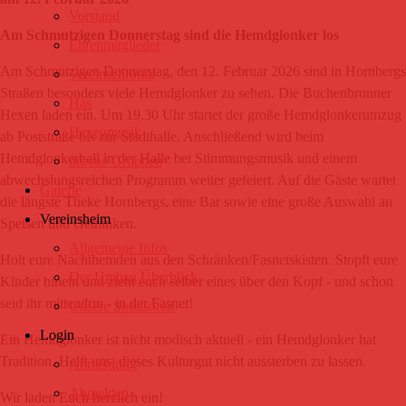
Vorstand
Am Schmutzigen Donnerstag sind die Hemdglonker los
Ehrenmitglieder
Am Schmutzigen Donnerstag, den 12. Februar 2026 sind in Hornbergs
Vereinschronik
Straßen besonders viele Hemdglonker zu sehen. Die Buchenbronner
Häs
Hexen laden ein. Um 19.30 Uhr startet der große Hemdglonkerumzug
Hexenmusik
ab Poststraße bis zur Stadthalle. Anschließend wird beim
Hemdglonkerball in der Halle bei Stimmungsmusik und einem
interne Gruppen
abwechslungsreichen Programm weiter gefeiert. Auf die Gäste wartet
Galerie
die längste Theke Hornbergs, eine Bar sowie eine große Auswahl an
Vereinsheim
Speisen und Getränken.
Allgemeine Infos
Holt eure Nachthemden aus den Schränken/Fasnetskisten. Stopft eure
Der Umbau Überblick
Kinder hinein und zieht euch selber eines über den Kopf - und schon
seid ihr mittendrin - in der Fasnet!
Unsere Sponsoren
Login
Ein Hemdglonker ist nicht modisch aktuell - ein Hemdglonker hat
Tradition. Helft uns, dieses Kulturgut nicht aussterben zu lassen.
Anmeldung
Abmelden
Wir laden Euch herzlich ein!