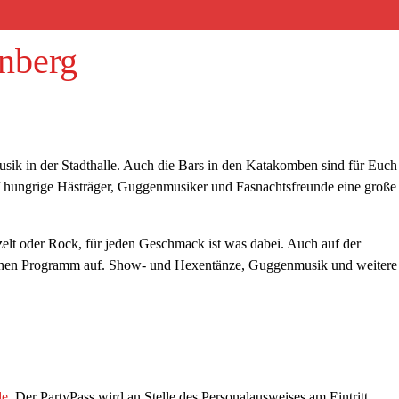
rnberg
sik in der Stadthalle. Auch die Bars in den Katakomben sind für Euch
auf hungrige Hästräger, Guggenmusiker und Fasnachtsfreunde eine große
elt oder Rock, für jeden Geschmack ist was dabei. Auch auf der
eichen Programm auf. Show- und Hexentänze, Guggenmusik und weitere
de
. Der PartyPass wird an Stelle des Personalausweises am Eintritt