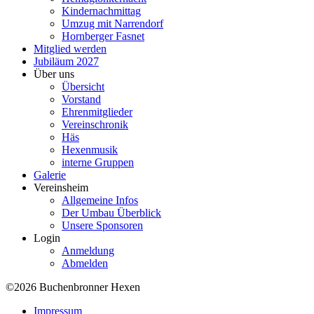
Kindernachmittag
Umzug mit Narrendorf
Hornberger Fasnet
Mitglied werden
Jubiläum 2027
Über uns
Übersicht
Vorstand
Ehrenmitglieder
Vereinschronik
Häs
Hexenmusik
interne Gruppen
Galerie
Vereinsheim
Allgemeine Infos
Der Umbau Überblick
Unsere Sponsoren
Login
Anmeldung
Abmelden
©2026 Buchenbronner Hexen
Impressum