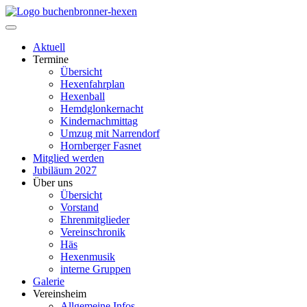
Aktuell
Termine
Übersicht
Hexenfahrplan
Hexenball
Hemdglonkernacht
Kindernachmittag
Umzug mit Narrendorf
Hornberger Fasnet
Mitglied werden
Jubiläum 2027
Über uns
Übersicht
Vorstand
Ehrenmitglieder
Vereinschronik
Häs
Hexenmusik
interne Gruppen
Galerie
Vereinsheim
Allgemeine Infos